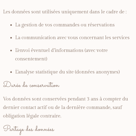
Les
données
sont
utilisées
uniquement
dans
le
cadre
de :
La
gestion
de
vos
commandes
ou
réservations
La
communication
avec
vous
concernant
les
services
L’envoi
éventuel
d’informations (
avec
votre
consentement)
L’analyse
statistique
du
site (
données
anonymes)
Durée
de
conservation
Vos
données
sont
conservées
pendant
3
ans
à
compter
du
dernier
contact
actif
ou
de
la
dernière
commande,
sauf
obligation
légale
contraire.
Partage
des
données