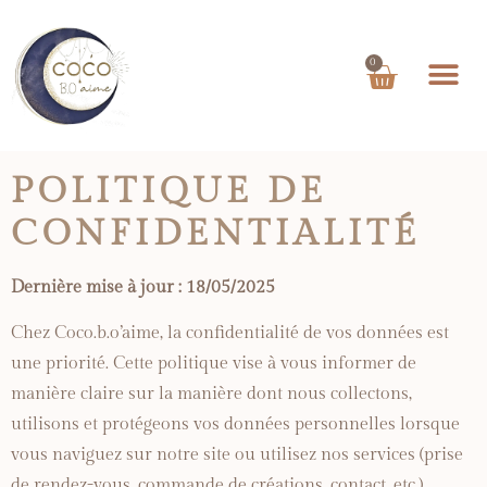
0
POLITIQUE
DE
CONFIDENTIALITÉ
Dernière
mise
à
jour : 18/05/2025
Chez
Coco.
b.
o’aime,
la
confidentialité
de
vos
données
est
une
priorité.
Cette
politique
vise
à
vous
informer
de
manière
claire
sur
la
manière
dont
nous
collectons,
utilisons
et
protégeons
vos
données
personnelles
lorsque
vous
naviguez
sur
notre
site
ou
utilisez
nos
services (
prise
de
rendez-
vous,
commande
de
créations,
contact,
etc.).