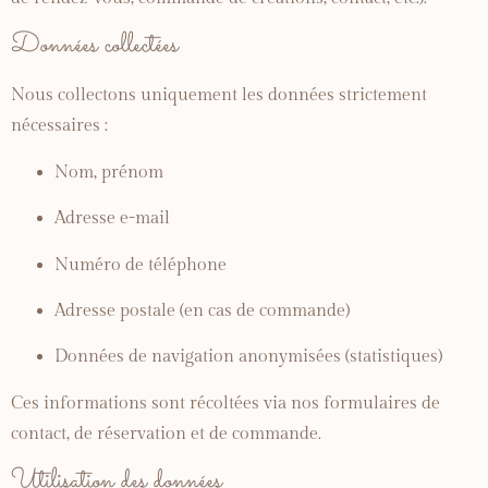
Données
collectées
Nous
collectons
uniquement
les
données
strictement
nécessaires :
Nom,
prénom
Adresse
e-
mail
Numéro
de
téléphone
Adresse
postale (
en
cas
de
commande)
Données
de
navigation
anonymisées (
statistiques)
Ces
informations
sont
récoltées
via
nos
formulaires
de
contact,
de
réservation
et
de
commande.
Utilisation
des
données